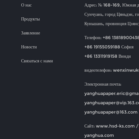
О нас
Адрес: № 168-169, Южная д
Сунчуань, город Цяньдэн, г
Продукты
Куньшань, провинция Цзянс
Заявление
Телефон: +86 1381890043
Новости
+86 19155059188 София
+86 13311919158 Винди
Связаться с нами
видеотелефон: wenxinwuk
Электронная почта:
yanghuapaper.eric@gma
yanghuapaper@vip.163.
yanghuapaper@163.com
Сайт: www.hsd-ks.com 
yanghua.com