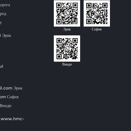
орога
ород
у
Эрик
София
8 Эрик
Винди
ui
il.com
Эрик
com
София
Винди
/ www.hmc-