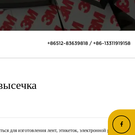
+86512-83639818 / +86-13311919158
высечка
ся для изготовления лент, этикеток, электронной резки,