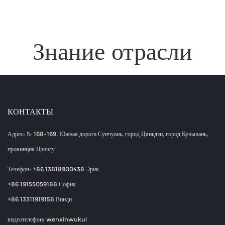
Знание отрасли
КОНТАКТЫ
Адрес: № 168-169, Южная дорога Сунчуань, город Цяньдэн, город Куньшань,
провинция Цзянсу
Телефон: +86 13818900438 Эрик
+86 19155059188 София
+86 13311919158 Винди
видеотелефон: wenxinwukui